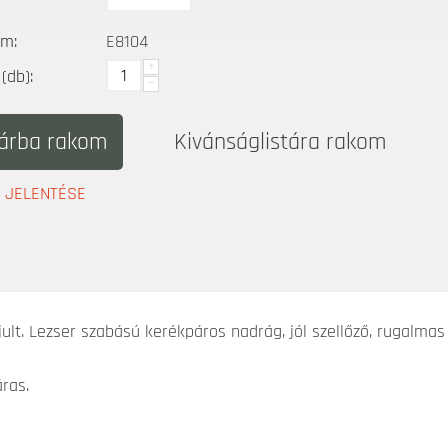
ám:
E8104
+
(db):
−
árba rakom
Kivánságlistára rakom
A JELENTÉSE
ult. Lezser szabású kerékpáros nadrág, jól szellőző, rugalmas
ras.