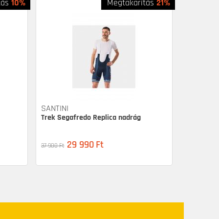
tás
10%
Megtakarítás
21%
SANTINI
Trek Segafredo Replica nadrág
29 990
Ft
37 900
Ft