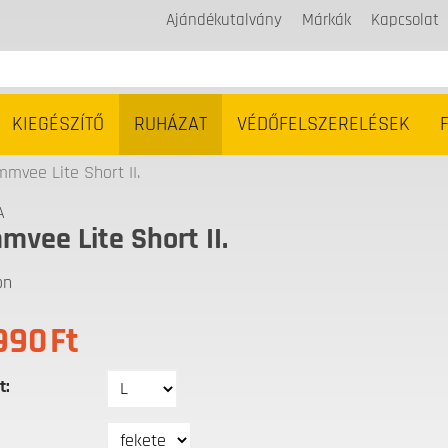
Ajándékutalvány
Márkák
Kapcsolat
KIEGÉSZÍTŐ
RUHÁZAT
VÉDŐFELSZERELÉSEK
mvee Lite Short II.
A
vee Lite Short II.
on
990
Ft
t: