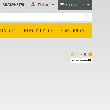
30/329-5170
Fiókom
A kosár üres.
FITNESZ
ENERGIA ITALOK
KORCSOLYA
1
/
5