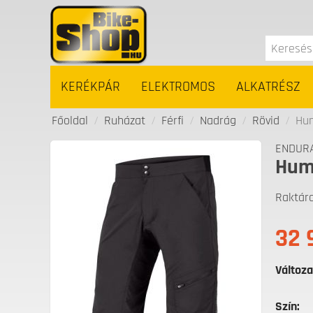
KERÉKPÁR
ELEKTROMOS
ALKATRÉSZ
Főoldal
/
Ruházat
/
Férfi
/
Nadrág
/
Rövid
/
Hum
ENDUR
Humm
Raktár
32 
Változa
Szín: