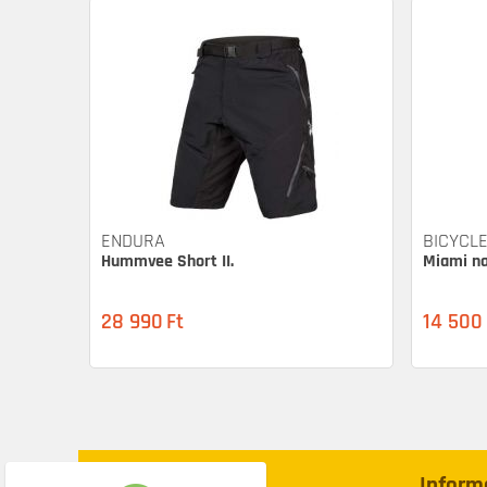
ENDURA
BICYCLE
Hummvee Short II.
Miami n
28 990
Ft
14 500
Webáruház
Inform