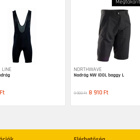
Megtakarí
 LINE
NORTHWAVE
adrág
Nadrág NW IDOL baggy L
Ft
8 910
Ft
9 900
Ft
ációk
Elérhetőség