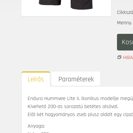
Cikksz
Menny. 
Kos
HIB
Leírás
Paraméterek
Endura Hummvee Lite II. ikonikus modellje megúj
Kivehető 200-as sorozatú betétes alsóval.
Elöl két hagyományos zseb plusz oldalt egy cipzá
Anyaga: