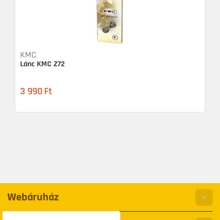
KMC
Lánc KMC Z72
3 990
Ft
Webáruház