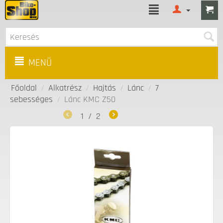
MENÜ
Főoldal
/
Alkatrész
/
Hajtás
/
Lánc
/
7
sebességes
/
Lánc KMC Z50
1
/
2