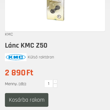
KMC
Lánc KMC Z50
Külső raktáron
2 890
Ft
+
Menny. (db):
−
Kosárba rakom