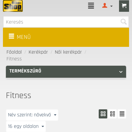
MENÜ
Főoldal
/
Kerékpár
/
Női kerékpár
/
Fitness
TERMÉKSZŰRŐ
Fitness
Név szerint: növekvő
16 egy oldalon