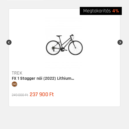
Megtakarítás
4%
TREK
FX 1 Stagger női (2022) Lithium...
237 900
Ft
249 000
Ft