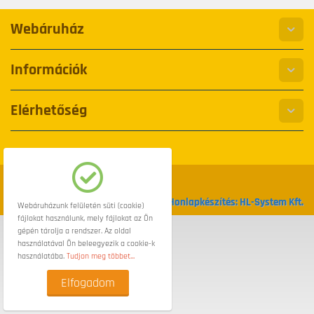
Webáruház
Információk
Elérhetőség
© 2008-2026 Bike-Shop.hu
Honlapkészítés: HL-System Kft.
Webáruházunk felületén süti (cookie)
fájlokat használunk, mely fájlokat az Ön
gépén tárolja a rendszer. Az oldal
használatával Ön beleegyezik a cookie-k
használatába.
Tudjon meg többet...
Elfogadom