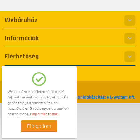
Webáruház
Információk
Elérhetőség
© 2008-2026 Bike-Shop.hu
Webáruházunk felületén süti (cookie)
Honlapkészítés: HL-System Kft.
fájlokat használunk, mely fájlokat az Ön
gépén tárolja a rendszer. Az oldal
használatával Ön beleegyezik a cookie-k
használatába.
Tudjon meg többet...
Elfogadom