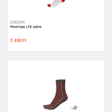
ENDURA
Pinstripe LTD zokni
2 490
Ft