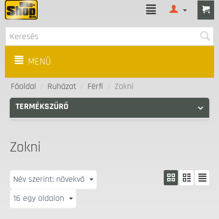
MENÜ
Főoldal
/
Ruházat
/
Férfi
/
Zokni
TERMÉKSZŰRŐ
Zokni
Név szerint: növekvő
16 egy oldalon