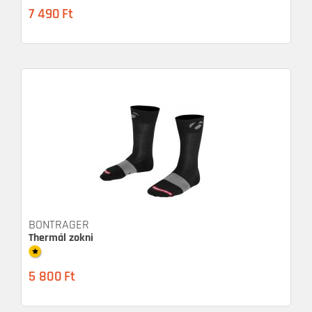
7 490
Ft
BONTRAGER
Thermál zokni
5 800
Ft