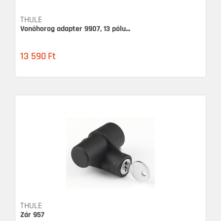
THULE
Vonóhorog adapter 9907, 13 pólu...
13 590
Ft
THULE
Zár 957