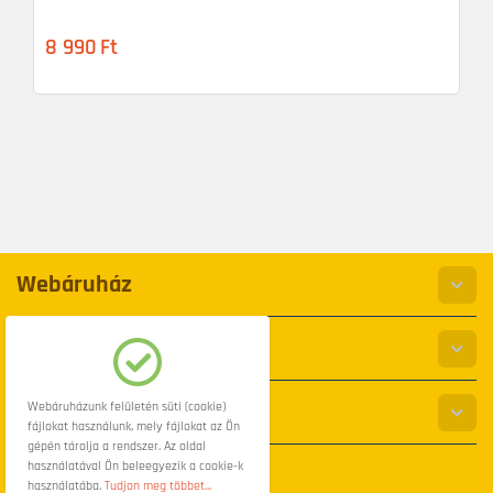
8 990
Ft
Webáruház
Információk
Elérhetőség
Webáruházunk felületén süti (cookie)
fájlokat használunk, mely fájlokat az Ön
gépén tárolja a rendszer. Az oldal
használatával Ön beleegyezik a cookie-k
használatába.
Tudjon meg többet...