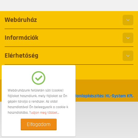
Webáruház
Információk
Elérhetőség
© 2008-2026 Bike-Shop.hu
Webáruházunk felületén süti (cookie)
Honlapkészítés: HL-System Kft.
fájlokat használunk, mely fájlokat az Ön
gépén tárolja a rendszer. Az oldal
használatával Ön beleegyezik a cookie-k
használatába.
Tudjon meg többet...
Elfogadom