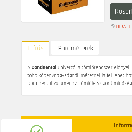
Kosár
HIBA J
Leírás
Paraméterek
A
Continental
univerzális tömlőrendszer előnyei:
több köpenynagyságnál, méretnél is fel lehet ha
Continental valamennyi tömlője szigorú minőség
Webáruház
Inform