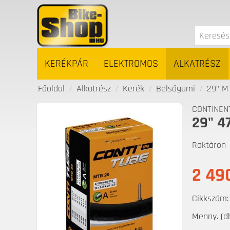
KERÉKPÁR
ELEKTROMOS
ALKATRÉSZ
Főoldal
/
Alkatrész
/
Kerék
/
Belsőgumi
/
29" M
CONTINEN
29" 4
Raktáron
2 49
Cikkszám:
Menny. (db