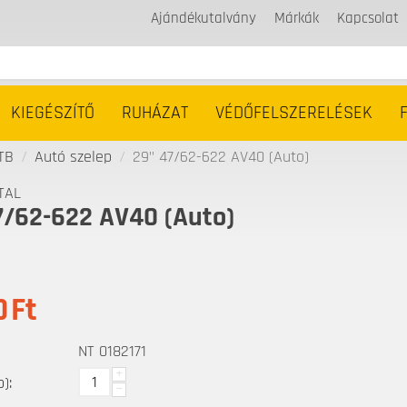
Ajándékutalvány
Márkák
Kapcsolat
KIEGÉSZÍTŐ
RUHÁZAT
VÉDŐFELSZERELÉSEK
TB
/
Autó szelep
/
29" 47/62-622 AV40 (Auto)
TAL
7/62-622 AV40 (Auto)
0
Ft
NT 0182171
+
):
−