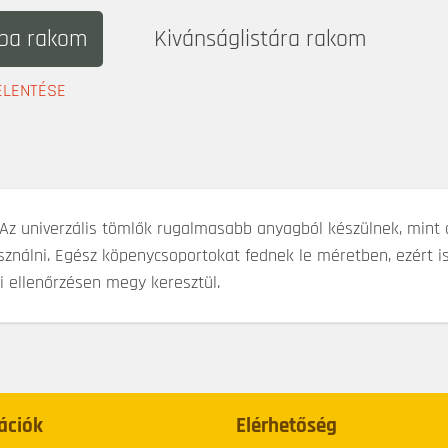
ba rakom
Kivánságlistára rakom
ELENTÉSE
 Az univerzális tömlők rugalmasabb anyagból készülnek, mint
sználni. Egész köpenycsoportokat fednek le méretben, ezért is
i ellenőrzésen megy keresztül.
ációk
Elérhetőség