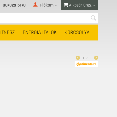
30/329-5170
Fiókom
A kosár üres.
FITNESZ
ENERGIA ITALOK
KORCSOLYA
1
/
1