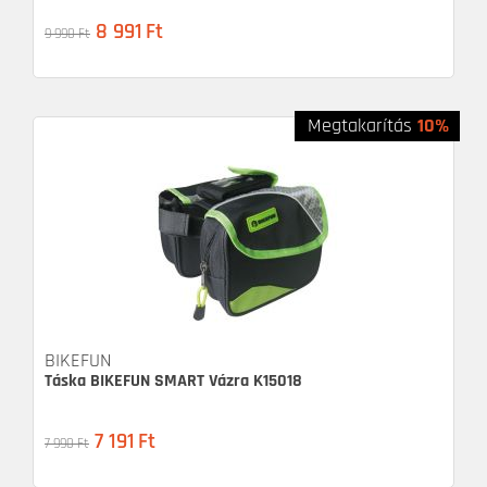
8 991
Ft
9 990
Ft
Megtakarítás
10%
BIKEFUN
Táska BIKEFUN SMART Vázra K15018
7 191
Ft
7 990
Ft