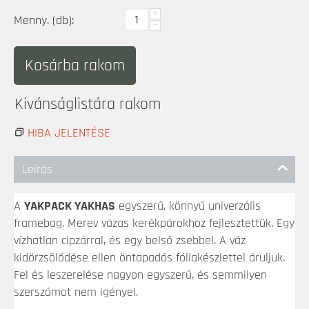
+
Menny. (db):
−
Kosárba rakom
Kivánságlistára rakom
HIBA JELENTÉSE
Leírás
A
YAKPACK YAKHAS
egyszerű, könnyű univerzális
framebag. Merev vázas kerékpárokhoz fejlesztettük. Egy
vízhatlan cipzárral, és egy belső zsebbel. A váz
kidörzsölődése ellen öntapadós fóliakészlettel áruljuk.
Fel és leszerelése nagyon egyszerű, és semmilyen
szerszámot nem igényel.