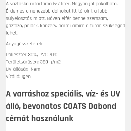
A váztáska űrtartama 6-7 liter. Nagyon jól pakolható.
Érdemes a nehezebb dolgokat itt tárolni, a jobb
súlyelosztás miatt. Bőven elfér benne szerszám,
gázfőző, palack, konzerv. bármi amire a túrán szükséged
lehet.
Anyagösszetétel:
Poliészter 30%, PVC 70%
Területsürüség: 380 g/m2
UV-állóság: Nem
Vízálló: Igen
A varráshoz speciális, víz- és UV
álló, bevonatos COATS Dabond
cérnát használunk