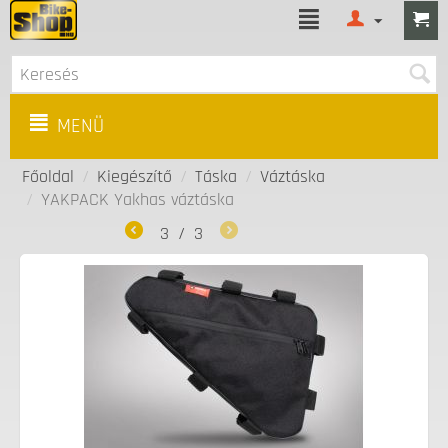
MENÜ
Főoldal
/
Kiegészítő
/
Táska
/
Váztáska
/
YAKPACK Yakhas váztáska
3
/
3