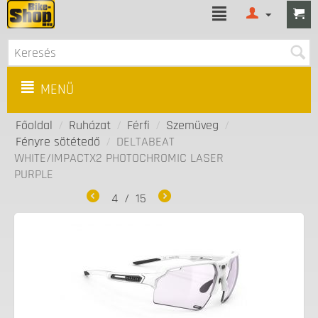
MENÜ
Főoldal
/
Ruházat
/
Férfi
/
Szemüveg
/
Fényre sötétedő
/
DELTABEAT
WHITE/IMPACTX2 PHOTOCHROMIC LASER
PURPLE
4
/
15