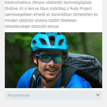
fotokromatikus (fényre sötétedő) technológiájával
ötvözve. Ez a lencse típus kizárólag a Rudy Project
szemüvegekben érhető el. Garantáltan törhetetlen és
minden időjárási viszony között tökéletes
látásélességet biztosító lencse.
Paraméterek