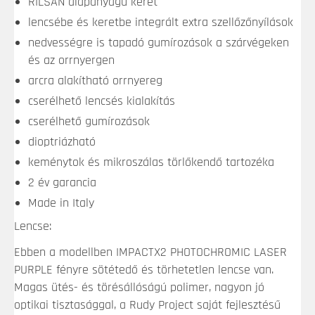
RILSAN
alapanyagú keret
lencsébe és keretbe integrált extra szellőzőnyílások
nedvességre is tapadó gumírozások a szárvégeken
és az orrnyergen
arcra alakítható orrnyereg
cserélhető lencsés kialakítás
cserélhető gumírozások
dioptriázható
keménytok és mikroszálas törlőkendő tartozéka
2 év garancia
Made in Italy
Lencse:
Ebben a modellben IMPACTX2 PHOTOCHROMIC LASER
PURPLE fényre sötétedő és törhetetlen lencse van.
Magas ütés- és törésállóságú polimer, nagyon jó
optikai tisztasággal, a Rudy Project saját fejlesztésű