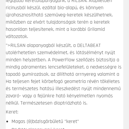
legújabb keretalapanyagunk, a RILSAN. Alapvetően
ricinusból készül, ezáltal bio-alapú, és könnyen
újrahasznosítható szemüveg-keretek készülhetnek,
miközben az elvárt tulajdonságok terén a keretek
hasonlóan teljesítenek, mint a korábbi Grilamid
változatok.
">RILSAN alapanyagból készült, a DELTABEAT
utolérhetetlen szemvédelmet, és látásélményt nyújt
minden helyzetben. A PowerFlow szellőzés biztosítja a
mindig páramentes lencsefelületeket, a nedvességre is
tapadó gumírozások, az állítható orrnyereg valamint a
Ha teljesen fejet körbefogó geometria révén tökéletes
és természetes hatású illeszkedést nyújt mindennemű
zavaró- vagy a fejünkre ható kényelmetlen nyomás
nélkül. Természetesen dioptriázható is.
Keret:
Magas (8)
bázisgörbületű
"keret"