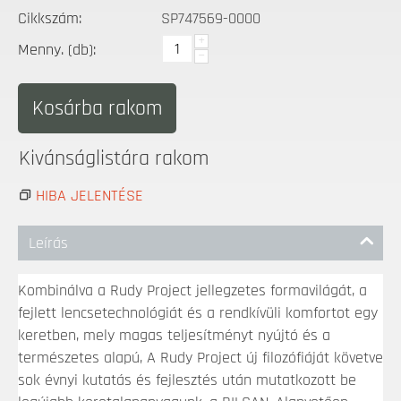
Cikkszám:
SP747569-0000
+
Menny. (db):
−
Kosárba rakom
Kivánságlistára rakom
HIBA JELENTÉSE
Leírás
Kombinálva a Rudy Project jellegzetes formavilágát, a
fejlett lencsetechnológiát és a rendkívüli komfortot egy
keretben, mely magas teljesítményt nyújtó és a
természetes alapú,
A Rudy Project új filozófiáját követve
sok évnyi kutatás és fejlesztés után mutatkozott be